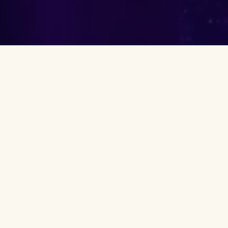
UV Bubble Show
/
Cyprus Event Agency
In this article: