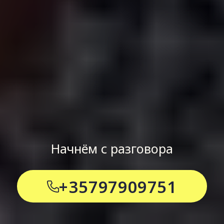
Начнём с разговора
+35797909751