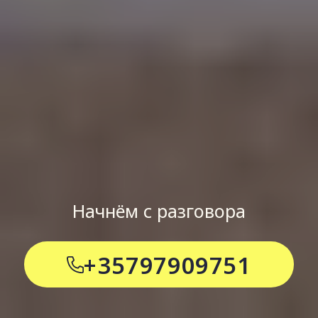
Начнём с разговора
+35797909751