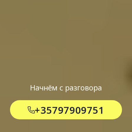
Начнём с разговора
+35797909751