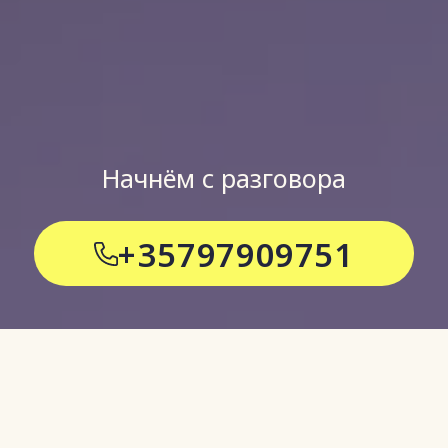
Начнём с разговора
+35797909751